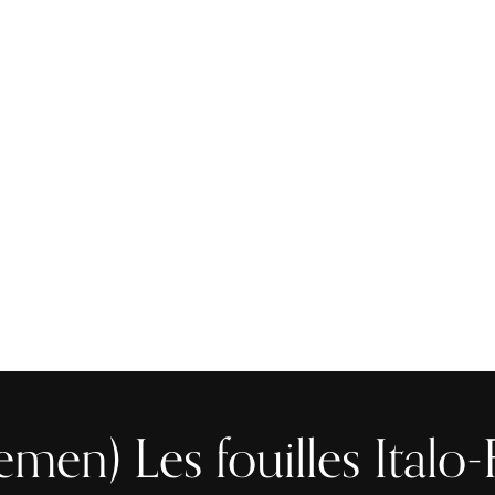
CE)
فريق العمل
الأبحاث
المنشورات
المكتبة
ا
men) Les fouilles Italo-