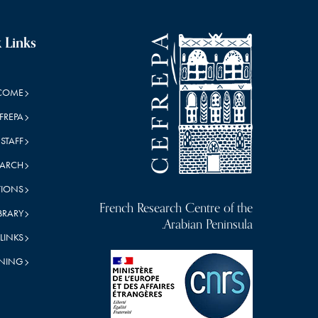
 Links
COME
FREPA
STAFF
EARCH
TIONS
French Research Centre of the
IBRARY
Arabian Peninsula.
LINKS
INING