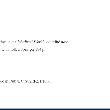
nism in a Globalized World
, co-edité avec
 Thiollet, Springer, 184 p.
ve in Dubai,
City
, 25:1-2, 171-186.