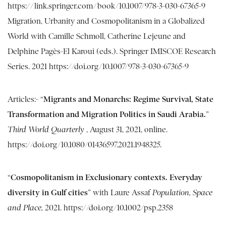
https://link.springer.com/book/10.1007/978-3-030-67365-9
Migration, Urbanity and Cosmopolitanism in a Globalized
World with Camille Schmoll, Catherine Lejeune and
Delphine Pagès-El Karoui (eds.). Springer IMISCOE Research
Series. 2021
https://doi.org/10.1007/978-3-030-67365-9
Migrants and Monarchs: Regime Survival, State
Articles:- “
Transformation and Migration Politics in Saudi Arabia.
”
Third World Quarterly
, August 31, 2021, online.
https://doi.org/10.1080/01436597.2021.1948325
.
Cosmopolitanism in Exclusionary contexts. Everyday
“
diversity in Gulf cities
” with Laure Assaf
Population, Space
and Place,
2021.
https://doi.org/10.1002/psp.2358