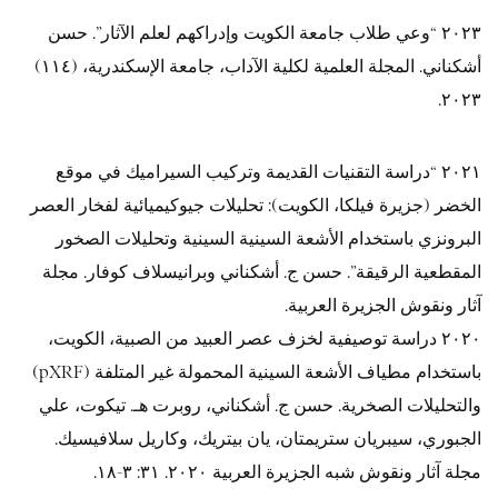
٢٠٢٣ “وعي طلاب جامعة الكويت وإدراكهم لعلم الآثار”. حسن
أشكناني. المجلة العلمية لكلية الآداب، جامعة الإسكندرية، (١١٤)
٢٠٢٣.
٢٠٢١ “دراسة التقنيات القديمة وتركيب السيراميك في موقع
الخضر (جزيرة فيلكا، الكويت): تحليلات جيوكيميائية لفخار العصر
البرونزي باستخدام الأشعة السينية السينية وتحليلات الصخور
المقطعية الرقيقة”. حسن ج. أشكناني وبرانيسلاف كوفار. مجلة
آثار ونقوش الجزيرة العربية.
٢٠٢٠ دراسة توصيفية لخزف عصر العبيد من الصبية، الكويت،
باستخدام مطياف الأشعة السينية المحمولة غير المتلفة (pXRF)
والتحليلات الصخرية. حسن ج. أشكناني، روبرت هـ. تيكوت، علي
الجبوري، سيبريان ستريمتان، يان بيتريك، وكاريل سلافيسيك.
مجلة آثار ونقوش شبه الجزيرة العربية ٢٠٢٠. ٣١: ٣-١٨.