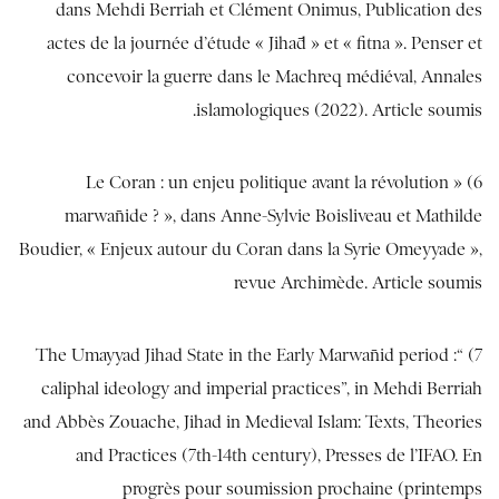
dans Mehdi Berriah et Clément Onimus, Publication des
actes de la journée d’étude « Jihād » et « fitna ». Penser et
concevoir la guerre dans le Machreq médiéval, Annales
islamologiques (2022). Article soumis.
6) « Le Coran : un enjeu politique avant la révolution
marwānide ? », dans Anne-Sylvie Boisliveau et Mathilde
Boudier, « Enjeux autour du Coran dans la Syrie Omeyyade »,
revue Archimède. Article soumis
7) “The Umayyad Jihad State in the Early Marwānid period :
caliphal ideology and imperial practices”, in Mehdi Berriah
and Abbès Zouache, Jihad in Medieval Islam: Texts, Theories
and Practices (7th-14th century), Presses de l’IFAO. En
progrès pour soumission prochaine (printemps