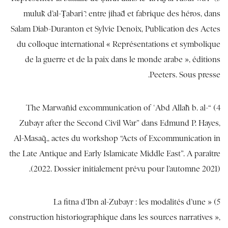
mulūk d’al-Ṭabarī : entre jihād et fabrique des héros, dans
Salam Diab-Duranton et Sylvie Denoix, Publication des Actes
du colloque international « Représentations et symbolique
de la guerre et de la paix dans le monde arabe », éditions
Peeters. Sous presse.
4) “The Marwānid excommunication of ʿAbd Allāh b. al-
Zubayr after the Second Civil War” dans Edmund P. Hayes,
Al-Masāq,, actes du workshop “Acts of Excommunication in
the Late Antique and Early Islamicate Middle East”. A paraître
(2022. Dossier initialement prévu pour l’automne 2021).
5) « La fitna d’Ibn al-Zubayr : les modalités d’une
construction historiographique dans les sources narratives »,