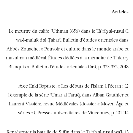
Articles
1) Le meurtre du calife ʿUthmān (656) dans le Taʾrīḫ al‐rusul
wa‐l‐mulūk d’al-Ṭabarῑ, Bulletin d’études orientales dans
Abbès Zouache, « Pouvoir et culture dans le monde arabe et
musulman médiéval. Études dédiées à la mémoire de Thierry
Bianquis », Bulletin d’études orientales (66), p. 323-352, 2018.
2) Avec Enki Baptiste, « Les débuts de l’islam à l’écran :
l’exemple de la série ‘Umar al-Farūq, dans Alban Gauthier et
Laurent Vissière, revue Médiévales (dossier « Moyen Âge et
séries »), Presses universitaires de Vincennes, p. 101-114.
3) Représenter la bataille de Ṣiffῑn dans le Ta’rῑḫ al-rusul wa’l-