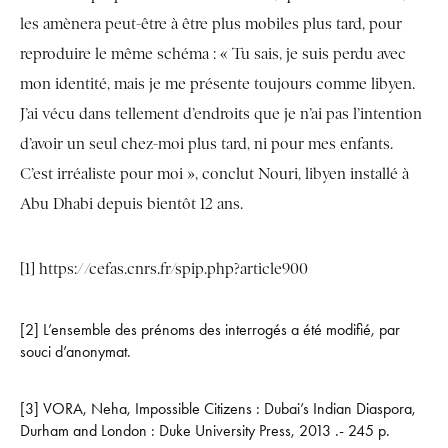
les amènera peut-être à être plus mobiles plus tard, pour
reproduire le même schéma : « Tu sais, je suis perdu avec
mon identité, mais je me présente toujours comme libyen.
J’ai vécu dans tellement d’endroits que je n’ai pas l’intention
d’avoir un seul chez-moi plus tard, ni pour mes enfants.
C’est irréaliste pour moi », conclut Nouri, libyen installé à
Abu Dhabi depuis bientôt 12 ans.
[1]
https://cefas.cnrs.fr/spip.php?article900
[2] L’ensemble des prénoms des interrogés a été modifié, par
souci d’anonymat.
[3] VORA, Neha, Impossible Citizens : Dubai’s Indian Diaspora,
Durham and London : Duke University Press, 2013 .- 245 p.