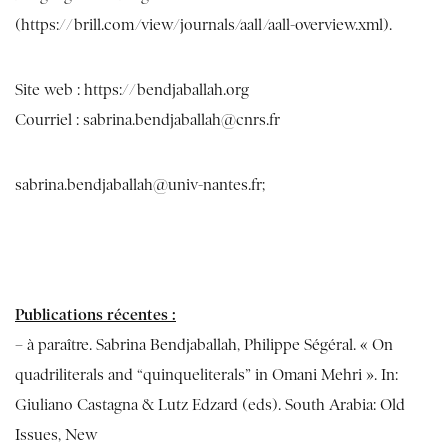
(
https://brill.com/view/journals/aall/aall-overview.xml
).
Site web :
https://bendjaballah.org
Courriel :
sabrina.bendjaballah@cnrs.fr
sabrina.bendjaballah@univ-nantes.fr
;
Publications récentes :
– à paraître. Sabrina Bendjaballah, Philippe Ségéral. « On
quadriliterals and “quinqueliterals” in Omani Mehri ». In:
Giuliano Castagna & Lutz Edzard (eds). South Arabia: Old
Issues, New