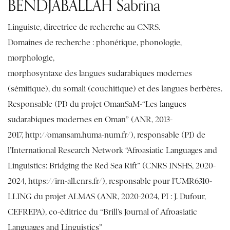
BENDJABALLAH Sabrina
Linguiste, directrice de recherche au CNRS.
Domaines de recherche : phonétique, phonologie,
morphologie,
morphosyntaxe des langues sudarabiques modernes
(sémitique), du somali (couchitique) et des langues berbères.
Responsable (PI) du projet OmanSaM-“Les langues
sudarabiques modernes en Oman” (ANR, 2013-
2017,
http://omansam.huma-num.fr/
), responsable (PI) de
l’International Research Network “Afroasiatic Languages and
Linguistics: Bridging the Red Sea Rift” (CNRS INSHS, 2020-
2024,
https://irn-all.cnrs.fr/
), responsable pour l’UMR6310-
LLING du projet ALMAS (ANR, 2020-2024, PI : J. Dufour,
CEFREPA), co-éditrice du “Brill’s Journal of Afroasiatic
Languages and Linguistics”