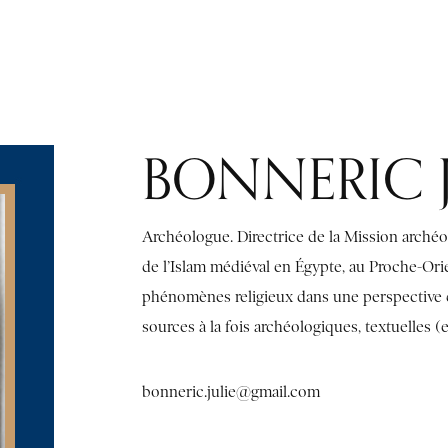
PUBLICATIONS
LIBRARY
RESOURCES AND USEFUL LINKS
IN
BONNERIC Ju
Archéologue. Directrice de la Mission archéo
de l’Islam médiéval en Égypte, au Proche-Orien
phénomènes religieux dans une perspective d
sources à la fois archéologiques, textuelles (
bonneric.julie@gmail.com