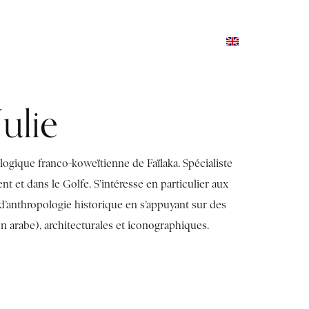
TERNSHIPS AND TRAINING
PRESS AND MEDIA
lie
logique franco-koweïtienne de Faïlaka. Spécialiste
t et dans le Golfe. S’intéresse en particulier aux
’anthropologie historique en s’appuyant sur des
en arabe), architecturales et iconographiques.