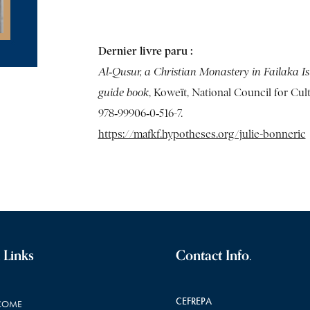
Dernier livre paru :
Al‑Qusur, a Christian Monastery in Failaka I
guide book
, Koweït, National Council for Cultu
978‑99906‑0‑516-7.
https://mafkf.hypotheses.org/julie-bonneric
 Links
Contact Info.
CEFREPA
COME