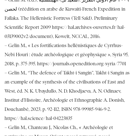
– Gelin M. (éd.), ٢٠٠٩ عام الأولي التقرير .(سعيد تل) الهيلنستية
لحصن (réédition en arabe de Kuwaiti-French Expedition in
Faïlaka. The Hellenistic Fortress (Tell Saïd). Preliminary
Scientific Report 2009 https://hal.archives-ouvertes.fr/hal-
03139002v2/document), Koweït, NCCAL, 2016.
– Gelin M., « Les fortifications hellénistiques de Cyrrhus-
Nebi Houri : étude archéologique et géophysique », Syria 95,
2018, p. 375-395. https://journals.openedition.org/syria/7701
– Gelin M., “The defence of Takht-i Sangin”, Takht-i Sangin as
an example of the synthesis of the civilisations of East and
West, éd. N. K. Ubaydullo, N. D. Khodjaeva, A. N. Odinaev,
Institut d’Histoire, Archéologie et Ethnographie A. Donish,
Douchanbé, 2023, p. 92-112, ISBN 978-99985-946-9-2.
https://hal.science/hal-04223835
– Gelin M., Chanteau J., Nicolas Ch., « Archéologie et