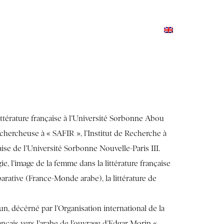
TERNSHIPS AND TRAINING
PRESS AND MEDIA
ittérature française à l’Université Sorbonne Abou
et chercheuse à « SAFIR », l’Institut de Recherche à
ise de l’Université Sorbonne Nouvelle-Paris III.
e, l’image de la femme dans la littérature française
arative (France-Monde arabe), la littérature de
un, décérné par l’Organisation international de la
nçais vers l’arabe de l’ouvrage d’Edgar Morin «