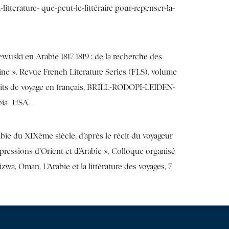
itterature- que-peut-le-littéraire pour-repenser-la-
ski en Arabie 1817-1819 : de la recherche des
douine ». Revue French Literature Series (FLS), volume
́cits de voyage en français, BRILL-RODOPI-LEIDEN-
bia- USA.
ie du XIXème siècle, d’après le récit du voyageur
ressions d’Orient et d’Arabie », Colloque organisé
izwa, Oman, L’Arabie et la littérature des voyages, 7