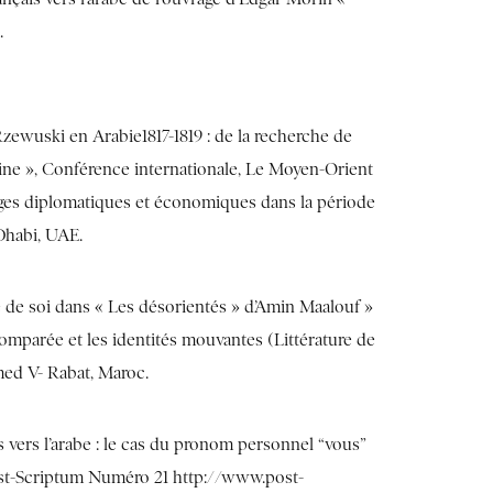
.
ewuski en Arabie1817-1819 : de la recherche de
uine », Conférence internationale, Le Moyen-Orient
nges diplomatiques et économiques dans la période
Dhabi, UAE.
he de soi dans « Les désorientés » d’Amin Maalouf »
comparée et les identités mouvantes (Littérature de
med V- Rabat, Maroc.
s vers l’arabe : le cas du pronom personnel “vous”
ost-Scriptum Numéro 21 http://www.post-