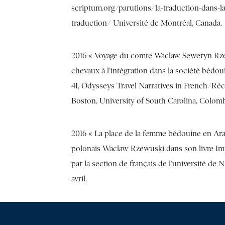
scriptum.org/parutions/la-traduction-dans-la-l
traduction/ Université de Montréal, Canada.
2016 « Voyage du comte Waclaw Seweryn Rzewu
chevaux à l’intégration dans la société bé
41, Odysseys Travel Narratives in French/Re
Boston, University of South Carolina, Colom
2016 « La place de la femme bédouine en Arab
polonais Waclaw Rzewuski dans son livre Imp
par la section de français de l’université de N
avril.