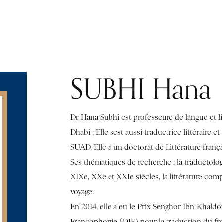
PUBLICATIONS
LIBRARY
RESOURCES AND USEFUL LINKS
IN
SUBHI Hana
Dr Hana Subhi est professeure de langue et l
Dhabi ; Elle sest aussi traductrice littéraire 
SUAD. Elle a un doctorat de Littérature frança
Ses thématiques de recherche : la traductologi
XIXe, XXe et XXIe siècles, la littérature comp
voyage.
En 2014, elle a eu le Prix Senghor-Ibn-Khaldo
Francophonie (OIF) pour la traduction du fra