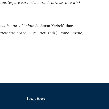
ns l’espace euro-méditerranéen, Mise en récit(s),
wābāt ard al-‘adam
de Samar Yazbek”, dans
letteratura araba
, A. Pellitteri, (eds.), Rome Aracne,
Location