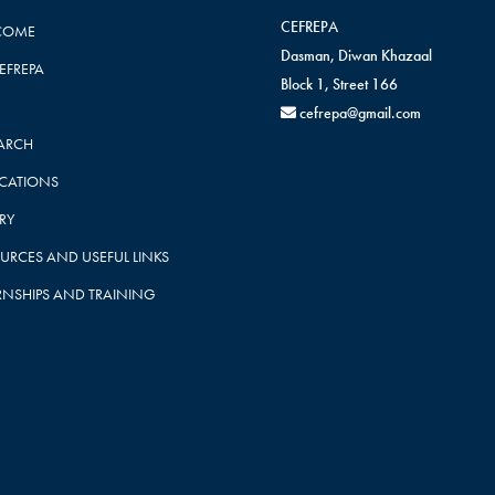
CEFREPA
COME
Dasman, Diwan Khazaal
CEFREPA
Block 1, Street 166
cefrepa@gmail.com
ARCH
ICATIONS
RY
URCES AND USEFUL LINKS
RNSHIPS AND TRAINING