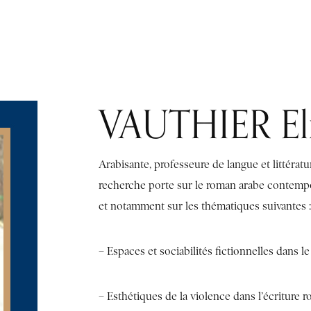
PUBLICATIONS
LIBRARY
RESOURCES AND USEFUL LINKS
IN
VAUTHIER Eli
Arabisante, professeure de langue et littératu
recherche porte sur le roman arabe contempor
et notamment sur les thématiques suivantes :
– Espaces et sociabilités fictionnelles dans l
– Esthétiques de la violence dans l’écritur