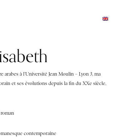
TERNSHIPS AND TRAINING
PRESS AND MEDIA
sabeth
re arabes à l’Université Jean Moulin – Lyon 3, ma
ain et ses évolutions depuis la fin du XXe siècle,
e roman
e romanesque contemporaine